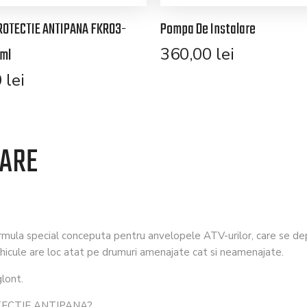
ROTECTIE ANTIPANA FKR03-
Pompa De Instalare
360,00
lei
ml
0
lei
TARE
mula special conceputa pentru anvelopele ATV-urilor, care se dep
hicule are loc atat pe drumuri amenajate cat si neamenajate.
glont.
TECTIE ANTIPANA?