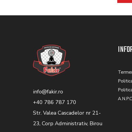
INFO
Termeni
Politic
Politic
info@fakir.ro
A.N.P.C
+40 786 787 170
Str. Valea Cascadelor nr 21-
23, Corp Administrativ, Birou