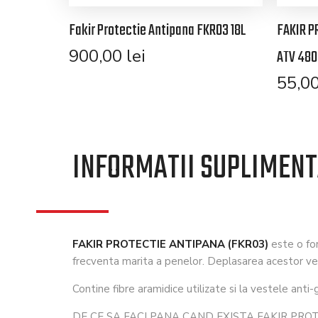
Fakir Protectie Antipana FKR03 18L
FAKIR P
900,00
lei
ATV 480
55,0
INFORMATII SUPLIMEN
FAKIR PROTECTIE ANTIPANA (FKR03)
este o for
frecventa marita a penelor. Deplasarea acestor ve
Contine fibre aramidice utilizate si la vestele anti-
DE CE SA FACI PANA CAND EXISTA FAKIR PRO