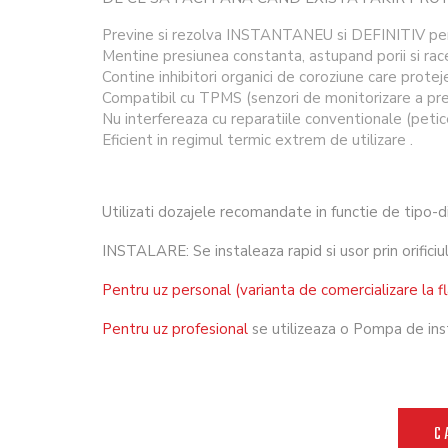
Previne si rezolva INSTANTANEU si DEFINITIV pene
Mentine presiunea constanta, astupand porii si rac
Contine inhibitori organici de coroziune care proteje
Compatibil cu TPMS (senzori de monitorizare a presi
Nu interfereaza cu reparatiile conventionale (petic
Eficient in regimul termic extrem de utilizare .
Utilizati dozajele recomandate in functie de tipo-di
INSTALARE: Se instaleaza rapid si usor prin orificiul
Pentru uz personal (varianta de comercializare la f
Pentru uz profesional
se utilizeaza o Pompa de ins
C