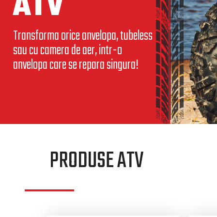
ATV
Transforma orice anvelopa, tubeless
sau cu camera de aer, intr-o
anvelopa care se repara singura!
PRODUSE ATV