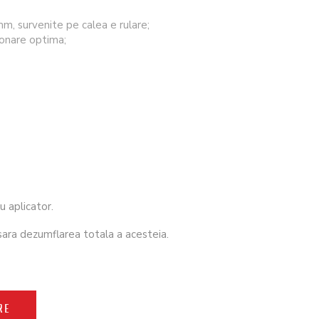
, survenite pe calea e rulare;
ionare optima;
u aplicator.
sara dezumflarea totala a acesteia.
RE