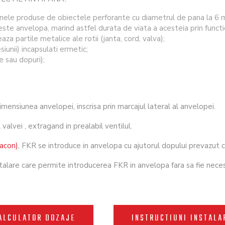
le produse de obiectele perforante cu diametrul de pana la 6 mm
este anvelopa, marind astfel durata de viata a acesteia prin funct
aza partile metalice ale rotii (janta, cord, valva);
unii) incapsulati ermetic;
e sau dopuri);
mensiunea anvelopei, inscrisa prin marcajul lateral al anvelopei.
 valvei , extragand in prealabil ventilul.
lacon)
, FKR se introduce in anvelopa cu ajutorul dopului prevazut c
talare care permite introducerea FKR in anvelopa fara sa fie nece
ALCULATOR DOZAJE
INSTRUCTIUNI INSTALA