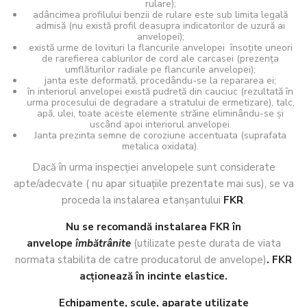
rulare);
adâncimea profilului benzii de rulare este sub limita legală
admisă (nu există profil deasupra indicatorilor de uzură ai
anvelopei);
există urme de lovituri la flancurile anvelopei însoţite uneori
de rarefierea cablurilor de cord ale carcasei (prezenţa
umflăturilor radiale pe flancurile anvelopei);
janta este deformată, procedându-se la repararea ei;
în interiorul anvelopei există pudretă din cauciuc (rezultată în
urma procesului de degradare a stratului de ermetizare), talc,
apă, ulei, toate aceste elemente străine eliminându-se şi
uscând apoi interiorul anvelopei.
Janta prezinta semne de coroziune accentuata (suprafata
metalica oxidata).
Dacă în urma inspecţiei anvelopele sunt considerate
apte/adecvate ( nu apar situaţiile prezentate mai sus), se va
proceda la instalarea etanşantului
FKR
.
Nu se recomandă instalarea FKR în
anvelope
îmbătrânite
(utilizate peste durata de viata
normata stabilita de catre producatorul de anvelope)
. FKR
acţionează în incinte elastice.
Echipamente, scule, aparate utilizate