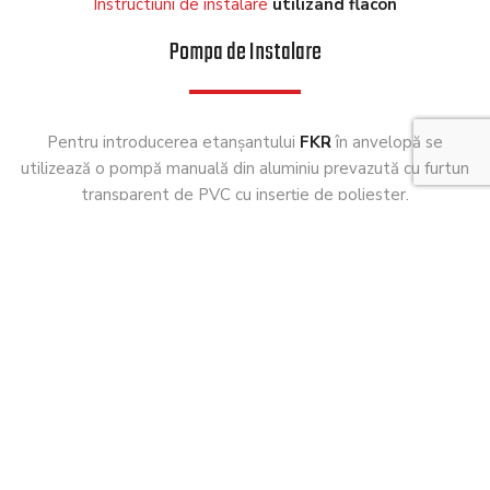
Instructiuni de instalare
utilizand flacon
Pompa de Instalare
Pentru introducerea etanşantului
FKR
în anvelopă se
utilizează o pompă manuală din aluminiu prevazută cu furtun
transparent de PVC cu inserţie de poliester.
Pompa este calibrată în 8 unităţi :