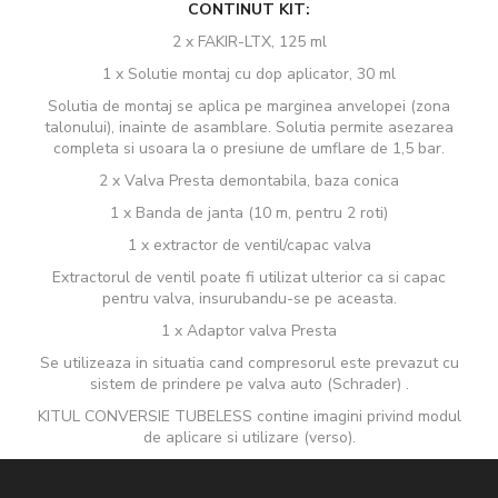
CONTINUT KIT:
2 x FAKIR-LTX, 125 ml
1 x Solutie montaj cu dop aplicator, 30 ml
Solutia de montaj se aplica pe marginea anvelopei (zona
talonului), inainte de asamblare. Solutia permite asezarea
completa si usoara la o presiune de umflare de 1,5 bar.
2 x Valva Presta demontabila, baza conica
1 x Banda de janta (10 m, pentru 2 roti)
1 x extractor de ventil/capac valva
Extractorul de ventil poate fi utilizat ulterior ca si capac
pentru valva, insurubandu-se pe aceasta.
1 x Adaptor valva Presta
Se utilizeaza in situatia cand compresorul este prevazut cu
sistem de prindere pe valva auto (Schrader) .
KITUL CONVERSIE TUBELESS contine imagini privind modul
de aplicare si utilizare (verso).