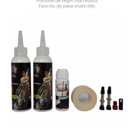
Presiune de regim mai redusa;
Fara risc de pana
snake bite.